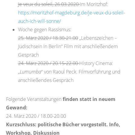
Je veux du soleil, 26.03.2020
im Moritzhof:
https://moritzhof-magdeburg.de/je-veux-du-soleil-
auch-ich-will-sonne/
Woche gegen Rassismus:
25. März 2020 / 18.30-21.00
„Lebenszeichen –
Jüdischsein in Berlin“ Film mit anschließendem
Gespräch
24. März 2020 / 20.15-22.00
History Cinema:
„
Lumumba
“ von Raoul Peck. Filmvorführung und
anschließendes Gespräch
Folgende Veranstaltungen
finden statt in neuem
Gewand:
24. März 2020 / 18.00-20.00
Kurzschluss: politische Bücher vorgestellt. Info,
Workshop, Diskussion