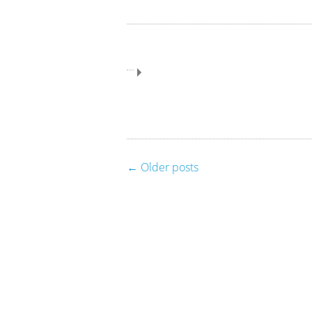
Cinema Global im März 20
Global Cinema: Film & Ges
←
Older posts